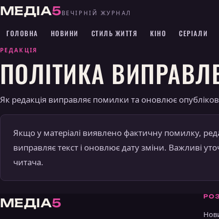
МЕДІА
5
ВЕЧІРНІЙ ЖУРНАЛ
ГОЛОВНА
НОВИНИ
СТИЛЬ ЖИТТЯ
КІНО
СЕРІАЛИ
РЕДАКЦІЯ
ПОЛІТИКА ВИПРАВЛ
Як редакція виправляє помилки та оновлює опубліков
Якщо у матеріалі виявлено фактичну помилку, реда
виправляє текст і оновлює дату зміни. Важливі ут
читача.
РО
МЕДІА
5
Нов