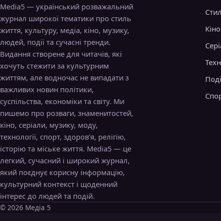
Media5 — український розважальний
Сти
журнал широкої тематики про стиль
Кіно
життя, культуру, медіа, кіно, музику,
людей, події та сучасні тренди.
Сері
Видання створене для читачів, які
Техн
хочуть стежити за культурним
життям, але водночас не випадати з
Поді
важливих новин політики,
Спо
суспільства, економіки та світу. Ми
пишемо про розваги, знаменитостей,
кіно, серіали, музику, моду,
технології, спорт, здоров’я, релігію,
історію та міське життя. Media5 — це
легкий, сучасний і широкий журнал,
який поєднує корисну інформацію,
культурний контекст і щоденний
інтерес до людей та подій.
© 2026 Медіа 5