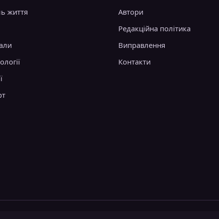
ль життя
Автори
Редакційна політика
али
Виправлення
ології
Контакти
ї
рт