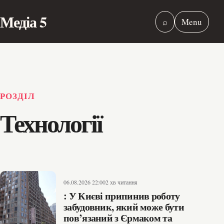
Медіа 5
⌕
Menu
РОЗДІЛ
Технології
06.08.2026 22:00
2 хв читання
: У Києві припинив роботу
забудовник, який може бути
пов’язаний з Єрмаком та