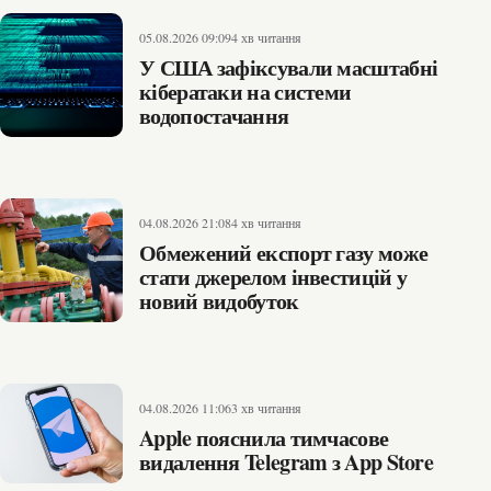
05.08.2026 09:09
4 хв читання
У США зафіксували масштабні
кібератаки на системи
водопостачання
04.08.2026 21:08
4 хв читання
Обмежений експорт газу може
стати джерелом інвестицій у
новий видобуток
04.08.2026 11:06
3 хв читання
Apple пояснила тимчасове
видалення Telegram з App Store