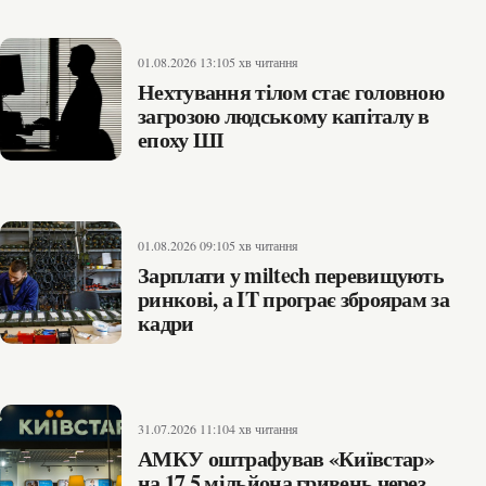
01.08.2026 13:10
5 хв читання
Нехтування тілом стає головною
загрозою людському капіталу в
епоху ШІ
01.08.2026 09:10
5 хв читання
Зарплати у miltech перевищують
ринкові, а IT програє зброярам за
кадри
31.07.2026 11:10
4 хв читання
АМКУ оштрафував «Київстар»
на 17,5 мільйона гривень через