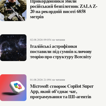
Прикордонники збили
російський безпілотник ZALA Z-
20 на рекордній висоті 6858
метрів
02.08.2026 09:05
4 хв читання
Італійські астрофізики
поставили під сумнів ключову
теорію про структуру Всесвіту
01.08.2026 21:09
4 хв читання
Microsoft створює Copilot Super
App, який об'єднає чат,
програмування та ШІ-агентів