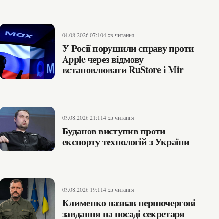
04.08.2026 07:10
4 хв читання
У Росії порушили справу проти
Apple через відмову
встановлювати RuStore і Mir
03.08.2026 21:11
4 хв читання
Буданов виступив проти
експорту технологій з України
03.08.2026 19:11
4 хв читання
Клименко назвав першочергові
завдання на посаді секретаря