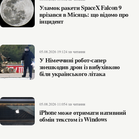
Уламок ракети SpaceX Falcon 9
врізався в Місяць: що відомо про
інцидент
05.08.2026 19:12
4 хв читання
У Німеччині робот-сапер
знешкодив дрон із вибухівкою
біля українського літака
05.08.2026 11:05
4 хв читання
iPhone може отримати нативний
обмін текстом із Windows