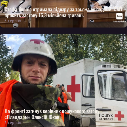
Стефанішина отримала підозру за трьома епізодами, САП
просить заставу 15,3 мільйона гривень
5 серпня
На фронті загинув керівник пошукового загону
«Плацдарм» Олексій Юков
5 серпня