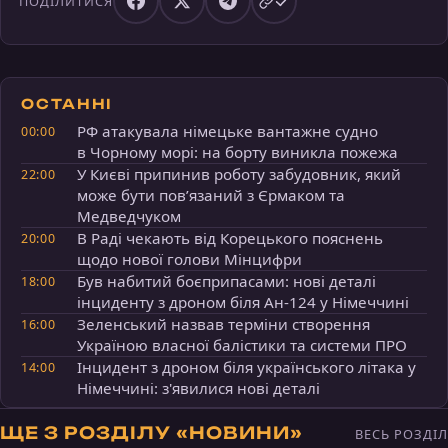
ПОДІЛИТИСЯ
ОСТАННІ
РФ атакувала німецьке вантажне судно
00:00
в Чорному морі: на борту виникла пожежа
У Києві припинив роботу забудовник, який
22:00
може бути пов’язаний з Єрмаком та
Медведчуком
В Раді чекають від Корецького пояснень
20:00
щодо нової голови Мінцифри
Був набитий боєприпасами: нові деталі
18:00
інциденту з дроном біля Ан-124 у Німеччині
Зеленський назвав терміни створення
16:00
Україною власної балістики та системи ПРО
Інцидент з дроном біля українського літака у
14:00
Німеччині: з'явилися нові деталі
ЩЕ З РОЗДІЛУ «НОВИНИ»
ВЕСЬ РОЗДІЛ