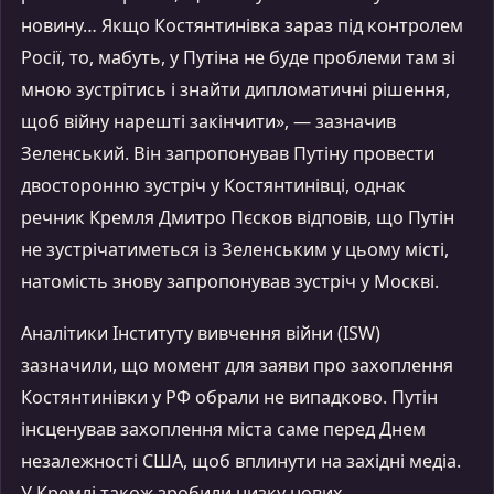
новину… Якщо Костянтинівка зараз під контролем
Росії, то, мабуть, у Путіна не буде проблеми там зі
мною зустрітись і знайти дипломатичні рішення,
щоб війну нарешті закінчити», — зазначив
Зеленський. Він запропонував Путіну провести
двосторонню зустріч у Костянтинівці, однак
речник Кремля Дмитро Пєсков відповів, що Путін
не зустрічатиметься із Зеленським у цьому місті,
натомість знову запропонував зустріч у Москві.
Аналітики Інституту вивчення війни (ISW)
зазначили, що момент для заяви про захоплення
Костянтинівки у РФ обрали не випадково. Путін
інсценував захоплення міста саме перед Днем
незалежності США, щоб вплинути на західні медіа.
У Кремлі також зробили низку нових