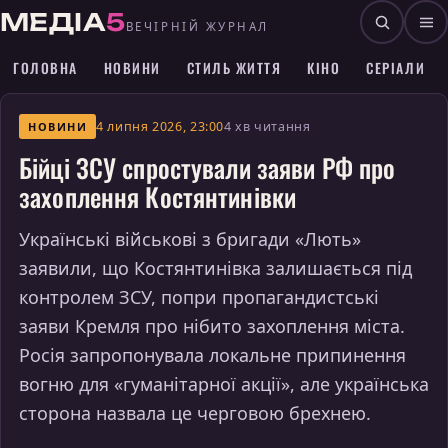
МЕДІА
5
ВЕЧІРНІЙ ЖУРНАЛ
ГОЛОВНА
НОВИНИ
СТИЛЬ ЖИТТЯ
КІНО
СЕРІАЛИ
4 липня 2026, 23:00
4 хв читання
НОВИНИ
Бійці ЗСУ спростували заяви РФ про
захоплення Костянтинівки
Українські військові з бригади «Лють»
заявили, що Костянтинівка залишається під
контролем ЗСУ, попри пропагандистські
заяви Кремля про нібито захоплення міста.
Росія запропонувала локальне припинення
вогню для «гуманітарної акції», але українська
сторона назвала це черговою брехнею.