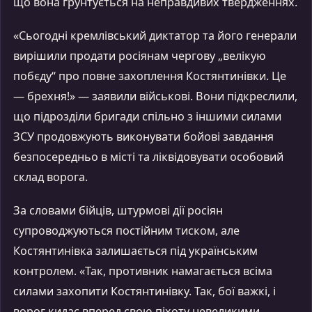
що вона ґрунтується на неправдивих твердженнях.
«Сьогодні кремлівський диктатор та його генерали
вирішили продати росіянам чергову „велікую
побєду“ про повне захоплення Костянтинівки. Це
— брехня!» — заявили військові. Вони підкреслили,
що підрозділи бригади спільно з іншими силами
ЗСУ продовжують виконувати бойові завдання
безпосередньо в місті та ліквідовувати особовий
склад ворога.
За словами бійців, штурмові дії росіян
супроводжуються постійним тиском, але
Костянтинівка залишається під українським
контролем. «Так, противник намагається всіма
силами захопити Костянтинівку. Так, бої важкі, і
ворог кидає вперед свою піхоту невеликими