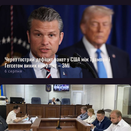
Через гострий дефіцит ракет у США між Трампом і
Гегсетом виник конфлікт – ЗМІ
6 серпня