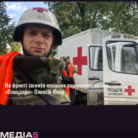
На фронті загинув керівник пошукового загону
«Плацдарм» Олексій Юков
5 серпня
МЕДІА
5