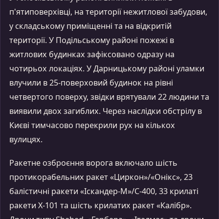
п'ятиповерхівці, на території нежитлової забудови,
у складському приміщенні та на відкритій
території. У Подільському районі пожежі в
житлових будинках зафіксовано одразу на
чотирьох локаціях. У Дарницькому районі уламки
влучили в 25-поверховий будинок на рівні
четвертого поверху, звідки врятували 22 людини та
виявили двох загиблих. Через наслідки обстрілу в
Києві тимчасово перекрили рух на кількох
вулицях.
Ракетне озброєння ворога включало шість
протикорабельних ракет «Циркон»/«Онікс», 23
балістичні ракети «Іскандер-М»/С-400, 33 крилаті
ракети Х-101 та шість крилатих ракет «Калібр».