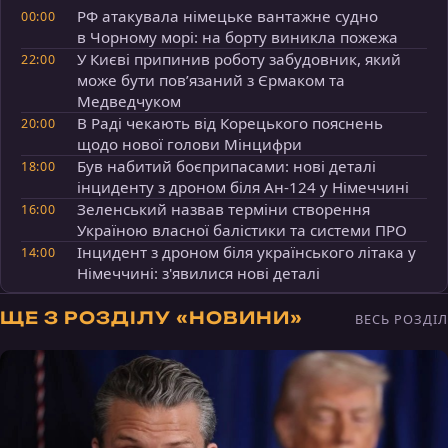
РФ атакувала німецьке вантажне судно
00:00
в Чорному морі: на борту виникла пожежа
У Києві припинив роботу забудовник, який
22:00
може бути пов’язаний з Єрмаком та
Медведчуком
В Раді чекають від Корецького пояснень
20:00
щодо нової голови Мінцифри
Був набитий боєприпасами: нові деталі
18:00
інциденту з дроном біля Ан-124 у Німеччині
Зеленський назвав терміни створення
16:00
Україною власної балістики та системи ПРО
Інцидент з дроном біля українського літака у
14:00
Німеччині: з'явилися нові деталі
ЩЕ З РОЗДІЛУ «НОВИНИ»
ВЕСЬ РОЗДІЛ