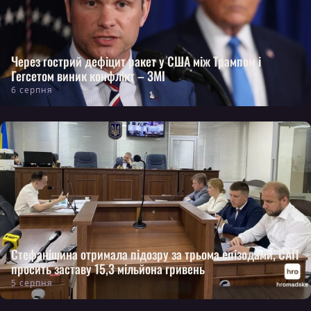
Через гострий дефіцит ракет у США між Трампом і
Гегсетом виник конфлікт – ЗМІ
6 серпня
Стефанішина отримала підозру за трьома епізодами, САП
просить заставу 15,3 мільйона гривень
5 серпня