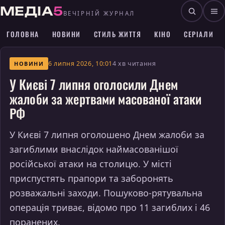
МЕДІА
5
ВЕЧІРНІЙ ЖУРНАЛ
ГОЛОВНА
НОВИНИ
СТИЛЬ ЖИТТЯ
КІНО
СЕРІАЛИ
6 липня 2026, 10:01
4 хв читання
НОВИНИ
У Києві 7 липня оголосили Днем
жалоби за жертвами масованої атаки
РФ
У Києві 7 липня оголошено Днем жалоби за
загиблими внаслідок наймасованішої
російської атаки на столицю. У місті
приспустять прапори та заборонять
розважальні заходи. Пошуково-рятувальна
операція триває, відомо про 11 загиблих і 46
поранених.