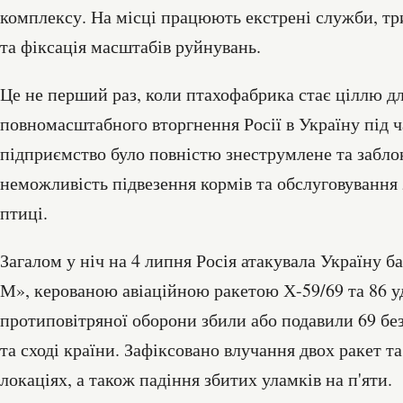
комплексу. На місці працюють екстрені служби, три
та фіксація масштабів руйнувань.
Це не перший раз, коли птахофабрика стає ціллю дл
повномасштабного вторгнення Росії в Україну під 
підприємство було повністю знеструмлене та забло
неможливість підвезення кормів та обслуговування 
птиці.
Загалом у ніч на 4 липня Росія атакувала Україну 
М», керованою авіаційною ракетою Х-59/69 та 86 
протиповітряної оборони збили або подавили 69 безп
та сході країни. Зафіксовано влучання двох ракет та
локаціях, а також падіння збитих уламків на п'яти.