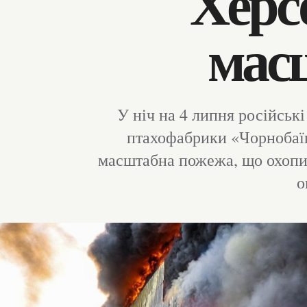
Херс
мас
У ніч на 4 липня російськ
птахофабрики «Чорнобаїв
масштабна пожежа, що охопил
о