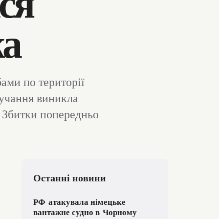
ся
жа
бами по території
лучання виникла
 Збитки попередньо
Останні новини
РФ атакувала німецьке
вантажне судно в Чорному