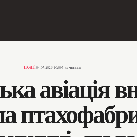
ПОДІЇ
04.07.2026 10:00
3 хв читання
ька авіація в
ла птахофабри