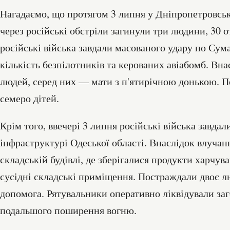
Нагадаємо, що протягом 3 липня у Дніпропетровськ
через російські обстріли загинули три людини, 30 
російські війська завдали масованого удару по Сум
кількість безпілотників та керованих авіабомб. Вна
людей, серед них — мати з п'ятирічною донькою. П
семеро дітей.
Крім того, ввечері 3 липня російські війська завдал
інфраструктурі Одеської області. Внаслідок влуча
складській будівлі, де зберігалися продукти харчув
сусідні складські приміщення. Постраждали двоє л
допомога. Рятувальники оперативно ліквідували за
подальшого поширення вогню.