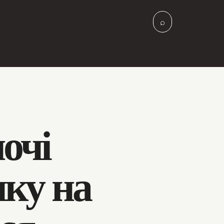
⌕
ночі
ку на