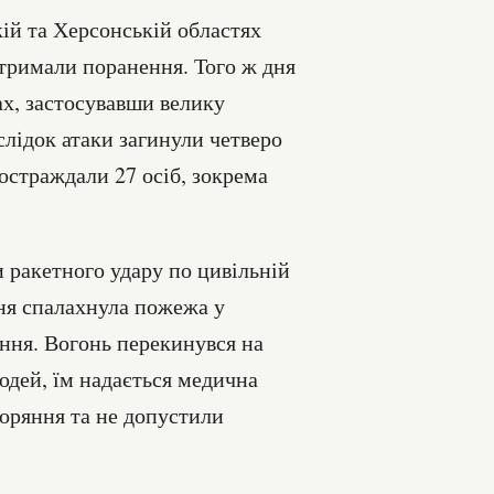
ій та Херсонській областях
отримали поранення. Того ж дня
ах, застосувавши велику
слідок атаки загинули четверо
остраждали 27 осіб, зокрема
и ракетного удару по цивільній
ння спалахнула пожежа у
ання. Вогонь перекинувся на
юдей, їм надається медична
горяння та не допустили