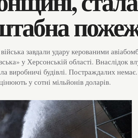
онщині, стала
штабна поже
і війська завдали удару керованими авіабом
ська» у Херсонській області. Внаслідок в
а виробничі будівлі. Постраждалих немає.
цінюють у сотні мільйонів доларів.