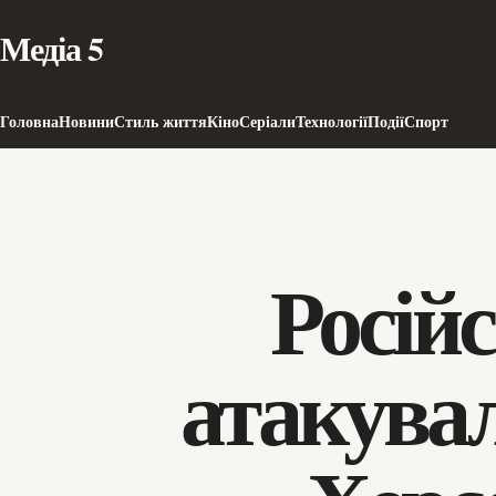
Медіа 5
Головна
Новини
Стиль життя
Кіно
Серіали
Технології
Події
Спорт
Російс
атакува