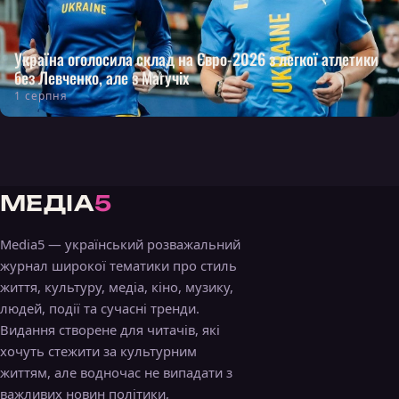
Україна оголосила склад на Євро-2026 з легкої атлетики
без Левченко, але з Магучіх
1 серпня
МЕДІА
5
Media5 — український розважальний
журнал широкої тематики про стиль
життя, культуру, медіа, кіно, музику,
людей, події та сучасні тренди.
Видання створене для читачів, які
хочуть стежити за культурним
життям, але водночас не випадати з
важливих новин політики,