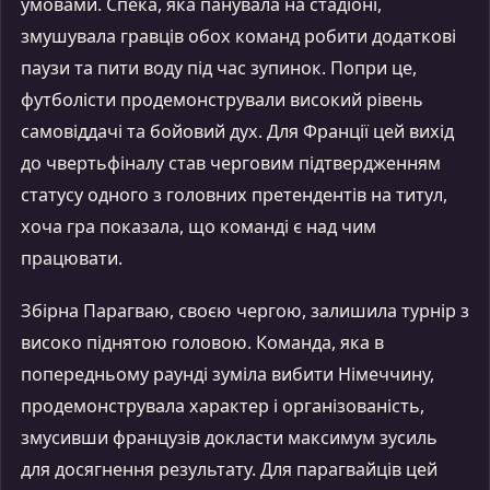
умовами. Спека, яка панувала на стадіоні,
змушувала гравців обох команд робити додаткові
паузи та пити воду під час зупинок. Попри це,
футболісти продемонстрували високий рівень
самовіддачі та бойовий дух. Для Франції цей вихід
до чвертьфіналу став черговим підтвердженням
статусу одного з головних претендентів на титул,
хоча гра показала, що команді є над чим
працювати.
Збірна Парагваю, своєю чергою, залишила турнір з
високо піднятою головою. Команда, яка в
попередньому раунді зуміла вибити Німеччину,
продемонструвала характер і організованість,
змусивши французів докласти максимум зусиль
для досягнення результату. Для парагвайців цей