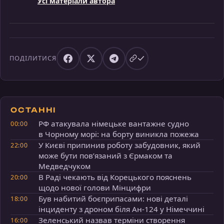
Усі матеріали автора
ПОДІЛИТИСЯ
ОСТАННІ
РФ атакувала німецьке вантажне судно
00:00
в Чорному морі: на борту виникла пожежа
У Києві припинив роботу забудовник, який
22:00
може бути пов’язаний з Єрмаком та
Медведчуком
В Раді чекають від Корецького пояснень
20:00
щодо нової голови Мінцифри
Був набитий боєприпасами: нові деталі
18:00
інциденту з дроном біля Ан-124 у Німеччині
Зеленський назвав терміни створення
16:00