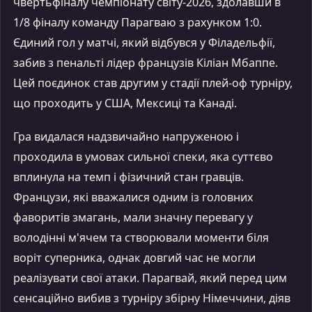
чвертьфіналу чемпіонату світу-2026, здолавши в
1/8 фіналу команду Парагваю з рахунком 1:0.
Єдиний гол у матчі, який відбувся у Філадельфії,
забив з пенальті лідер французів Кіліан Мбаппе.
Цей поєдинок став другим у стадії плей-оф турніру,
що проходить у США, Мексиці та Канаді.
Гра видалася надзвичайно напруженою і
проходила в умовах сильної спеки, яка суттєво
вплинула на темп і фізичний стан гравців.
Французи, які вважалися одним із головних
фаворитів змагань, мали значну перевагу у
володінні м'ячем та створювали моменти біля
воріт суперника, однак довгий час не могли
реалізувати свої атаки. Парагвай, який перед цим
сенсаційно вибив з турніру збірну Німеччини, діяв