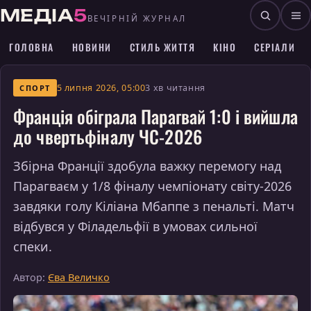
МЕДІА
5
ВЕЧІРНІЙ ЖУРНАЛ
ГОЛОВНА
НОВИНИ
СТИЛЬ ЖИТТЯ
КІНО
СЕРІАЛИ
5 липня 2026, 05:00
3 хв читання
СПОРТ
Франція обіграла Парагвай 1:0 і вийшла
до чвертьфіналу ЧС-2026
Збірна Франції здобула важку перемогу над
Парагваєм у 1/8 фіналу чемпіонату світу-2026
завдяки голу Кіліана Мбаппе з пенальті. Матч
відбувся у Філадельфії в умовах сильної
спеки.
Автор:
Єва Величко