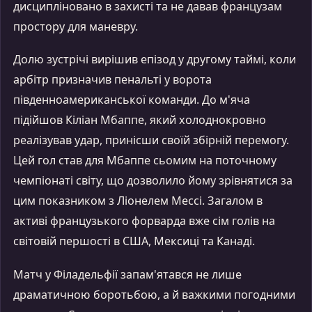
дисципліновано в захисті та не давав французам
простору для маневру.
Долю зустрічі вирішив епізод у другому таймі, коли
арбітр призначив пенальті у ворота
південноамериканської команди. До м'яча
підійшов Кіліан Мбаппе, який холоднокровно
реалізував удар, принісши своїй збірній перемогу.
Цей гол став для Мбаппе сьомим на поточному
чемпіонаті світу, що дозволило йому зрівнятися за
цим показником з Ліонелем Мессі. Загалом в
активі французького форварда вже сім голів на
світовій першості в США, Мексиці та Канаді.
Матч у Філадельфії запам'ятався не лише
драматичною боротьбою, а й важкими погодними