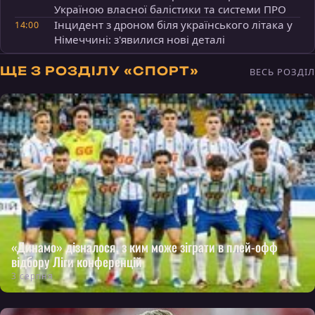
Україною власної балістики та системи ПРО
Інцидент з дроном біля українського літака у
14:00
Німеччині: з'явилися нові деталі
ЩЕ З РОЗДІЛУ «СПОРТ»
ВЕСЬ РОЗДІЛ
«Динамо» дізналося, з ким може зіграти в плей-офф
відбору Ліги конференцій
3 серпня