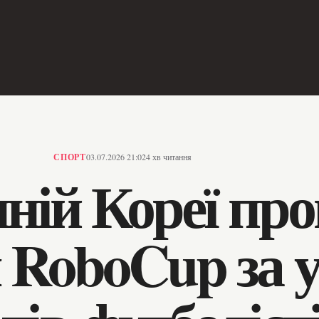
СПОРТ
03.07.2026 21:02
4 хв читання
нній Кореї пр
 RoboCup за 