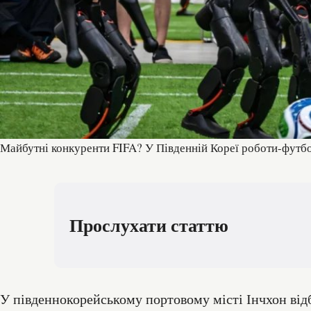
Майбутні конкуренти FIFA? У Південній Кореї роботи-футбол
Прослухати статтю
У південнокорейському портовому місті Інчхон ві