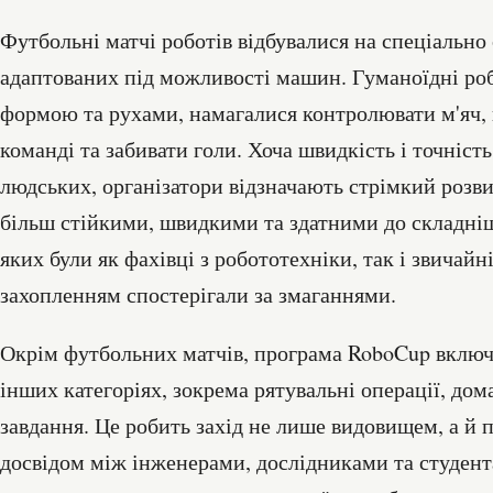
Футбольні матчі роботів відбувалися на спеціально
адаптованих під можливості машин. Гуманоїдні роб
формою та рухами, намагалися контролювати м'яч, 
команді та забивати голи. Хоча швидкість і точність 
людських, організатори відзначають стрімкий розви
більш стійкими, швидкими та здатними до складніш
яких були як фахівці з робототехніки, так і звичайн
захопленням спостерігали за змаганнями.
Окрім футбольних матчів, програма RoboCup включа
інших категоріях, зокрема рятувальні операції, дом
завдання. Це робить захід не лише видовищем, а й
досвідом між інженерами, дослідниками та студент