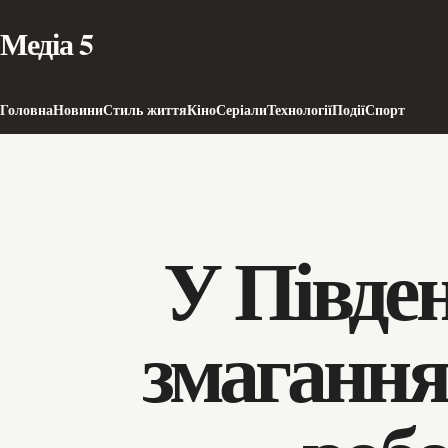
Медіа 5
Головна
Новини
Стиль життя
Кіно
Серіали
Технології
Події
Спорт
У Півде
змагання