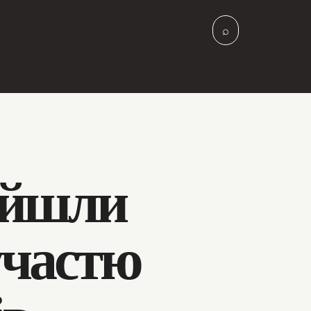
⌕
ойшли
участю