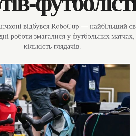
тів-футболіст
нчхоні відбувся RoboCup — найбільший сві
дні роботи змагалися у футбольних матчах,
кількість глядачів.