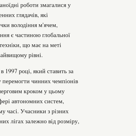
маноїдні роботи змагалися у
нних глядачів, які
чки володіння м'ячем,
ання є частиною глобальної
техніки, що має на меті
найвищому рівні.
 1997 році, який ставить за
ну перемогти чинних чемпіонів
 черговим кроком у цьому
фері автономних систем,
у часі. Учасники з різних
зних лігах залежно від розміру,