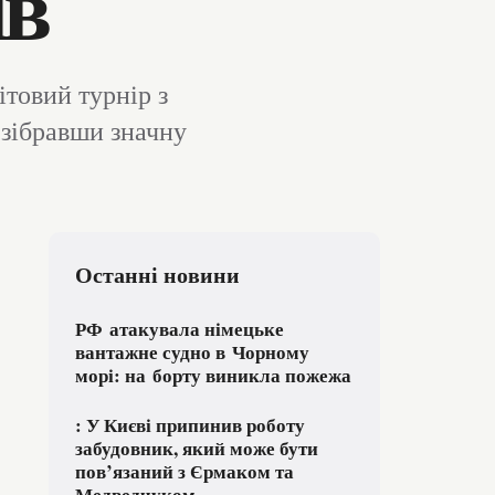
ів
товий турнір з
 зібравши значну
Останні новини
РФ атакувала німецьке
вантажне судно в Чорному
морі: на борту виникла пожежа
: У Києві припинив роботу
забудовник, який може бути
пов’язаний з Єрмаком та
Медведчуком