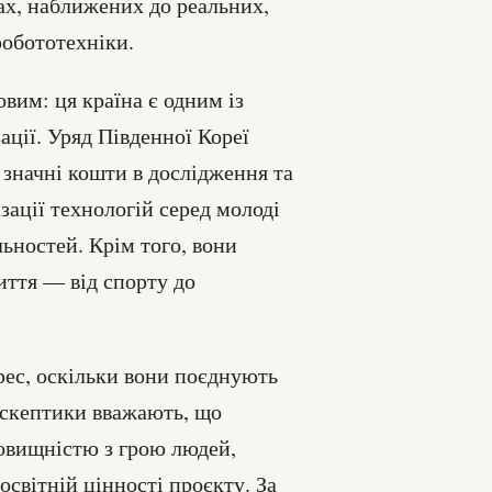
ах, наближених до реальних,
робототехніки.
вим: ця країна є одним із
ації. Уряд Південної Кореї
 значні кошти в дослідження та
зації технологій серед молоді
ьностей. Крім того, вони
иття — від спорту до
рес, оскільки вони поєднують
і скептики вважають, що
довищністю з грою людей,
світній цінності проєкту. За