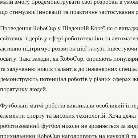
мали змогу продемонструвати свої розробки в умов
що стимулює інновації та практичне застосування 
Проведення RoboCup у Південній Кореї не є випадко
світових лідерів у сфері робототехніки та автоматиз
активно підтримує розвиток цієї галузі, інвестуючи
освіту. Такі заходи, як RoboCup, сприяють популяри
та залученню нових талантів до інженерних спеціал
демонструють потенціал роботів у різних сферах ж
порятунку людей.
Футбольні матчі роботів викликали особливий інте
елементи спорту та високих технологій. Хоча деяк
роботизований футбол ніколи не зрівняється за ви
прихильники RoboCup наголошують на науковій та о