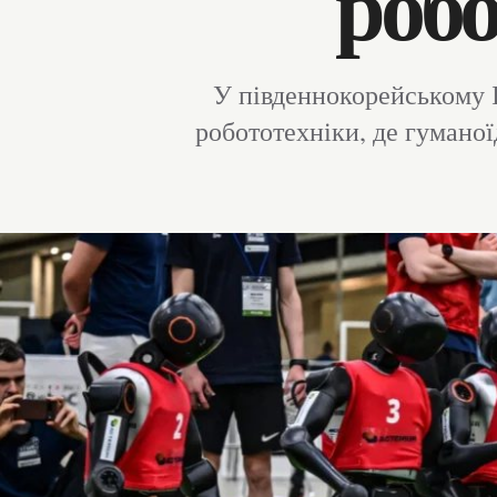
робо
У південнокорейському І
робототехніки, де гуманої