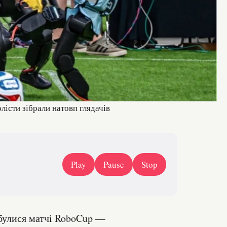
істи зібрали натовп глядачів
Play
Pause
Stop
дбулися матчі RoboCup —