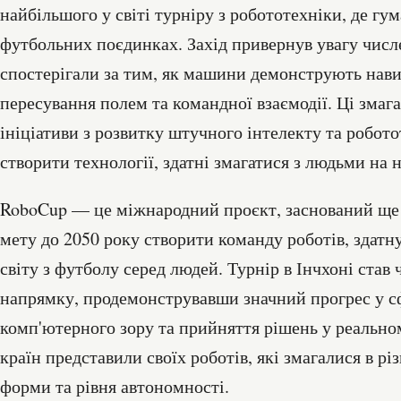
найбільшого у світі турніру з робототехніки, де гу
футбольних поєдинках. Захід привернув увагу числе
спостерігали за тим, як машини демонструють нави
пересування полем та командної взаємодії. Ці змаг
ініціативи з розвитку штучного інтелекту та робото
створити технології, здатні змагатися з людьми на 
RoboCup — це міжнародний проєкт, заснований ще в
мету до 2050 року створити команду роботів, здат
світу з футболу серед людей. Турнір в Інчхоні став
напрямку, продемонструвавши значний прогрес у с
комп'ютерного зору та прийняття рішень у реальном
країн представили своїх роботів, які змагалися в рі
форми та рівня автономності.