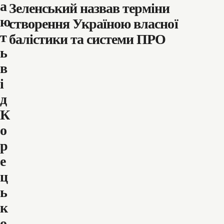
а
Зеленський назвав терміни
ю
створення Україною власної
т
балістики та системи ПРО
ь
в
і
д
К
о
р
е
ц
ь
к
о