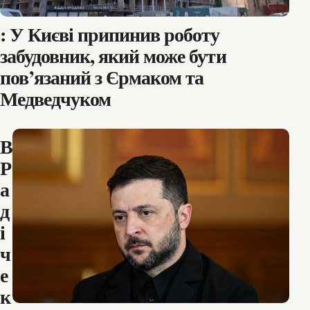
: У Києві припинив роботу
забудовник, який може бути
пов’язаний з Єрмаком та
Медведчуком
В
Р
а
д
і
ч
е
к