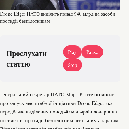
Drone Edge: НАТО виділить понад $40 млрд на засоби
протидії безпілотникам
Прослухати
Play
Pause
статтю
Stop
Генеральний секретар НАТО Марк Рютте оголосив
про запуск масштабної ініціативи Drone Edge, яка
передбачає виділення понад 40 мільярдів доларів на
посилення протидії безпілотним літальним апаратам.
Відповідну заяву він зробив під час Форуму