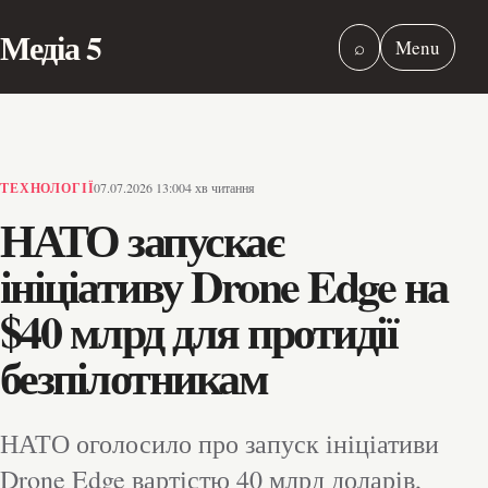
Медіа 5
⌕
Menu
ТЕХНОЛОГІЇ
07.07.2026 13:00
4 хв читання
НАТО запускає
ініціативу Drone Edge на
$40 млрд для протидії
безпілотникам
НАТО оголосило про запуск ініціативи
Drone Edge вартістю 40 млрд доларів,