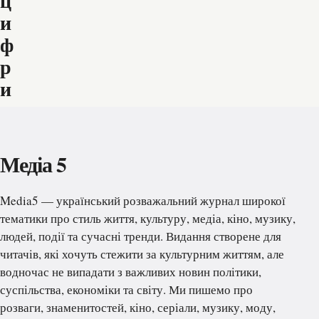
ц
и
ф
р
и
Медіа 5
Media5 — український розважальний журнал широкої
тематики про стиль життя, культуру, медіа, кіно, музику,
людей, події та сучасні тренди. Видання створене для
читачів, які хочуть стежити за культурним життям, але
водночас не випадати з важливих новин політики,
суспільства, економіки та світу. Ми пишемо про
розваги, знаменитостей, кіно, серіали, музику, моду,