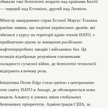
збивали такі безпілотні апарати над країнами Балтії
— перший над Естонією, другий над Латвією.
Міністр закордонних справ Естонії Маргус Тсахкна
раніше заявив, що падіння українських дронів, які
збилися з курсу на території країн-членів НАТО, є
прийнятною ціною за знищення російських
нафтопереробних заводів і військових баз. Ця
позиція відображає розуміння союзниками
складності сучасної війни, де безпілотні технології
відіграють ключову роль.
Ініціатива Drone Edge стала однією з центральних
тем саміту НАТО в Анкарі, де обговорюється нова
модель Альянсу в умовах зміни глобальних
безпекових пріоритетів. Адміністрація США, за