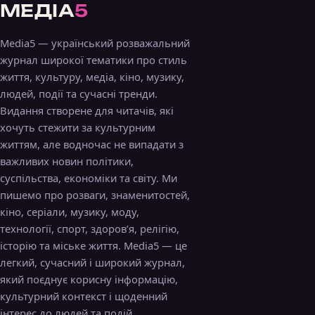
МЕДІА
5
Media5 — український розважальний
журнал широкої тематики про стиль
життя, культуру, медіа, кіно, музику,
людей, події та сучасні тренди.
Видання створене для читачів, які
хочуть стежити за культурним
життям, але водночас не випадати з
важливих новин політики,
суспільства, економіки та світу. Ми
пишемо про розваги, знаменитостей,
кіно, серіали, музику, моду,
технології, спорт, здоров’я, релігію,
історію та міське життя. Media5 — це
легкий, сучасний і широкий журнал,
який поєднує корисну інформацію,
культурний контекст і щоденний
інтерес до людей та подій.