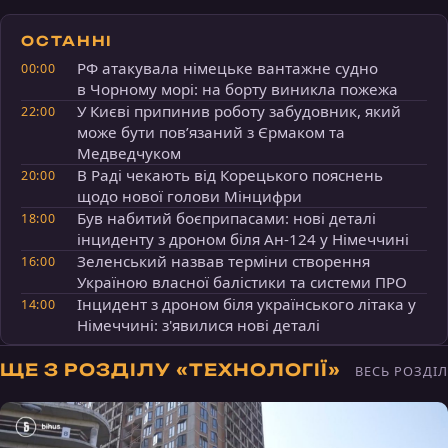
ОСТАННІ
РФ атакувала німецьке вантажне судно
00:00
в Чорному морі: на борту виникла пожежа
У Києві припинив роботу забудовник, який
22:00
може бути пов’язаний з Єрмаком та
Медведчуком
В Раді чекають від Корецького пояснень
20:00
щодо нової голови Мінцифри
Був набитий боєприпасами: нові деталі
18:00
інциденту з дроном біля Ан-124 у Німеччині
Зеленський назвав терміни створення
16:00
Україною власної балістики та системи ПРО
Інцидент з дроном біля українського літака у
14:00
Німеччині: з'явилися нові деталі
ЩЕ З РОЗДІЛУ «ТЕХНОЛОГІЇ»
ВЕСЬ РОЗДІЛ