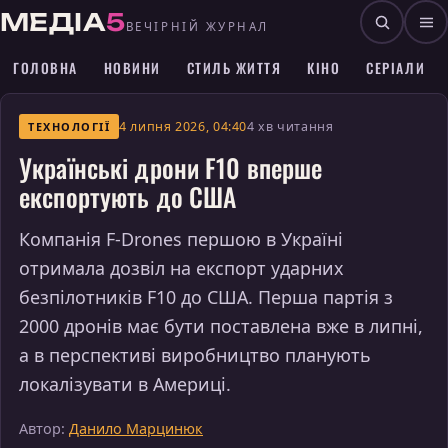
МЕДІА
5
ВЕЧІРНІЙ ЖУРНАЛ
ГОЛОВНА
НОВИНИ
СТИЛЬ ЖИТТЯ
КІНО
СЕРІАЛИ
4 липня 2026, 04:40
4 хв читання
ТЕХНОЛОГІЇ
Українські дрони F10 вперше
експортують до США
Компанія F-Drones першою в Україні
отримала дозвіл на експорт ударних
безпілотників F10 до США. Перша партія з
2000 дронів має бути поставлена вже в липні,
а в перспективі виробництво планують
локалізувати в Америці.
Автор:
Данило Марцинюк