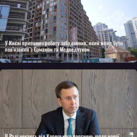
У Києві припинив роботу забудовник, який може бути
пов’язаний з Єрмаком та Медведчуком
6 серпня
В Раді чекають від Корецького пояснень щодо нової