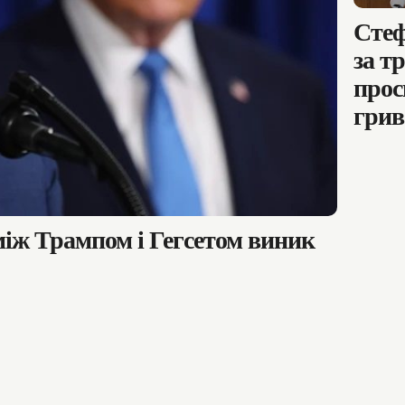
Стеф
за т
прос
грив
між Трампом і Гегсетом виник