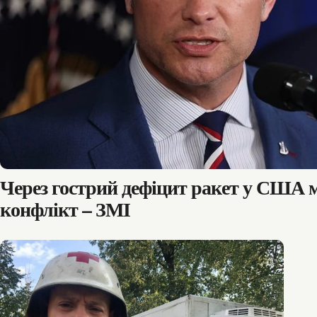
Через гострий дефіцит ракет у США 
конфлікт – ЗМІ