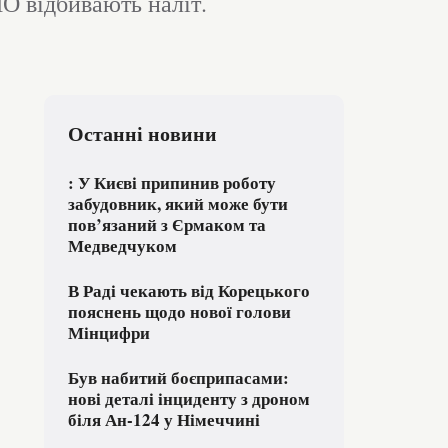
ПО відбивають наліт.
Останні новини
: У Києві припинив роботу
забудовник, який може бути
пов’язаний з Єрмаком та
Медведчуком
В Раді чекають від Корецького
пояснень щодо нової голови
Мінцифри
Був набитий боєприпасами:
нові деталі інциденту з дроном
біля Ан-124 у Німеччині