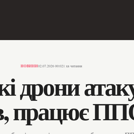
НОВИНИ
02.07.2026 00:02
1 хв читання
кі дрони ата
в, працює ПП