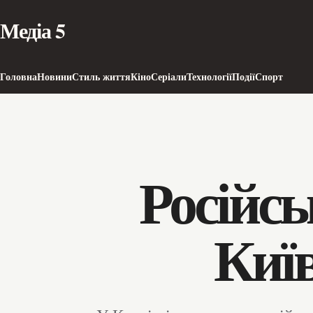
Медіа 5
Головна
Новини
Стиль життя
Кіно
Серіали
Технології
Події
Спорт
Російсь
Киї