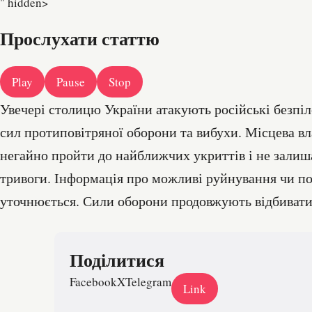
" hidden>
Прослухати статтю
Play
Pause
Stop
Увечері столицю України атакують російські безпі
сил протиповітряної оборони та вибухи. Місцева в
негайно пройти до найближчих укриттів і не залиша
тривоги. Інформація про можливі руйнування чи п
уточнюється. Сили оборони продовжують відбивати 
Поділитися
Facebook
X
Telegram
Link