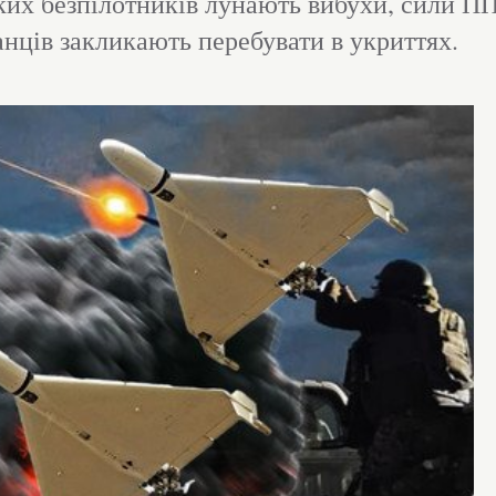
ьких безпілотників лунають вибухи, сили П
ців закликають перебувати в укриттях.