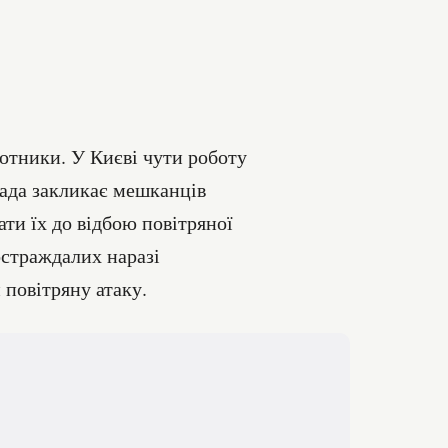
лотники. У Києві чути роботу
лада закликає мешканців
ти їх до відбою повітряної
остраждалих наразі
повітряну атаку.