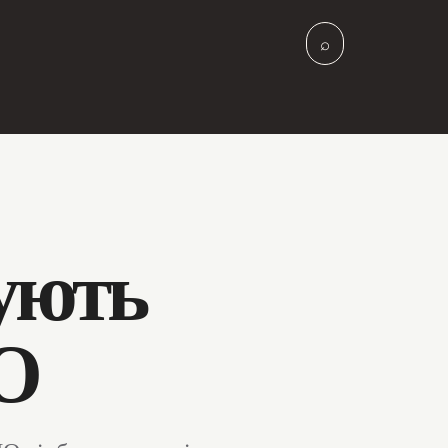
⌕
кують
О