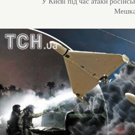
У Києві під час атаки російс
Мешкан